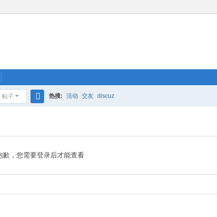
热搜:
活动
交友
discuz
帖子
搜
索
抱歉，您需要登录后才能查看