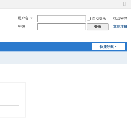
切
换
用户名
自动登录
找回密码
到
窄
密码
立即注册
登录
版
快捷导航