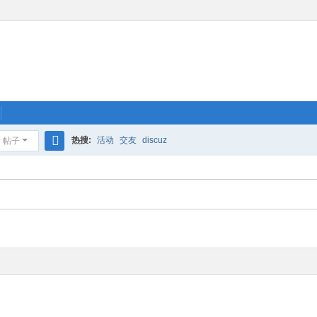
热搜:
活动
交友
discuz
帖子
搜
索