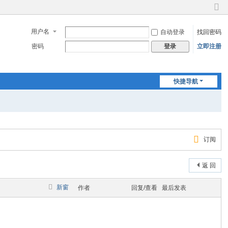
切
换
用户名
自动登录
找回密码
到
窄
密码
立即注册
登录
版
快捷导航
订阅
返 回
新窗
作者
回复/查看
最后发表