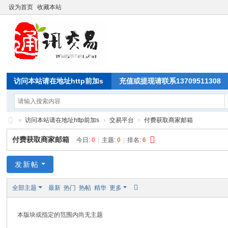
设为首页
收藏本站
访问本站请在地址http前加s
充值或提现请联系13709511308
»
访问本站请在地址http前加s
›
交易平台
›
付费获取商家邮箱
通
付费获取商家邮箱
今日:
0
|
主题:
0
|
排名:
6
讯
交
发新帖
易
全部主题
最新
热门
热帖
精华
更多
论
坛
本版块或指定的范围内尚无主题