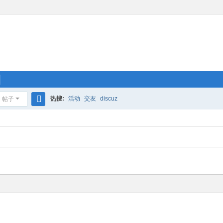
热搜:
活动
交友
discuz
帖子
搜
索