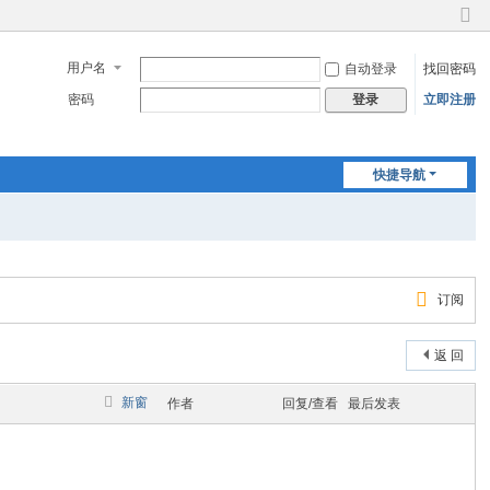
切
换
用户名
自动登录
找回密码
到
窄
密码
立即注册
登录
版
快捷导航
订阅
返 回
新窗
作者
回复/查看
最后发表