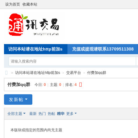
设为首页
收藏本站
访问本站请在地址http前加s
充值或提现请联系13709511308
»
访问本站请在地址http前加s
›
交易平台
›
付费加qq群
通
付费加qq群
今日:
0
|
主题:
0
|
排名:
4
讯
交
发新帖
易
全部主题
最新
热门
热帖
精华
更多
论
坛
本版块或指定的范围内尚无主题